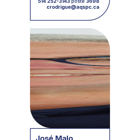
514 252-3143
poste
3698
crodrigue@aqspc.ca
José Malo