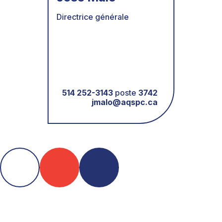
Directrice générale
514 252-3143
poste
3742
jmalo@aqspc.ca